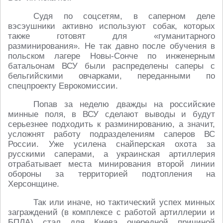
Судя по соцсетям, в саперном деле
вэсэушники активно используют собак, которых
также готовят для «гуманитарного
разминирования». Не так давно после обучения в
польском лагере Новы-Сонче по инженерным
батальонам ВСУ были распределены саперы с
бельгийскими овчарками, переданными по
спецпроекту Еврокомиссии.
Попав за неделю дважды на российские
минные поля, в ВСУ сделают выводы и будут
серьезнее подходить к разминированию, а значит,
усложнят работу подразделениям саперов ВС
России. Уже усилена снайперская охота за
русскими саперами, а украинская артиллерия
отрабатывает места минирования второй линии
обороны за территорией подтопления на
Херсонщине.
Так или иначе, но тактический успех минных
заграждений (в комплексе с работой артиллерии и
БПЛА) стал для Киева очередной причиной