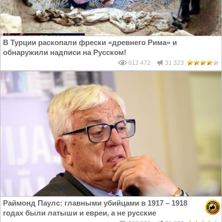
В Турции раскопали фрески «древнего Рима» и
обнаружили надписи на Русском!
612 472
31 323
Раймонд Паулс: главными убийцами в 1917 – 1918
годах были латыши и евреи, а не русские