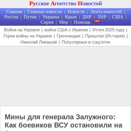
Ру
сское
А
гентство
Н
овостей
Главная
Главные новости
Новости
Лента новостей
|
|
|
|
Россия
Путин
Украина
Крым
ДНР
ЛНР
США
|
|
|
|
|
|
|
Сирия
Мир
Помощь
|
|
Война на Украине
|
война США с Ираном
|
Итоги 2025 года
|
Герои войны на Украине
|
Гренландия
|
Прошлое (История)
|
Николай Левашов
|
Популярные в соцсетях
Мины для генерала Залужного:
Как боевиков ВСУ остановили на