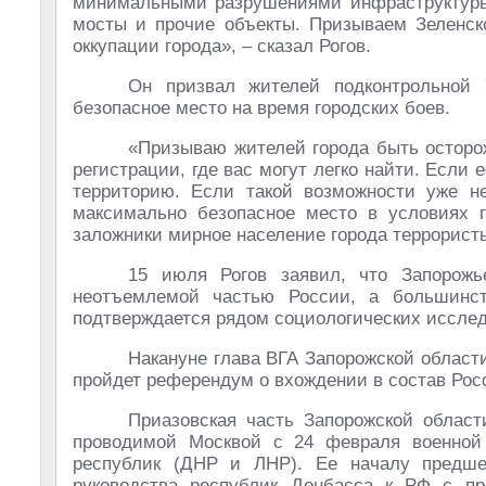
минимальными разрушениями инфраструктуры,
мосты и прочие объекты. Призываем Зеленско
оккупации города», – сказал Рогов.
Он призвал жителей подконтрольной 
безопасное место на время городских боев.
«Призываю жителей города быть осторож
регистрации, где вас могут легко найти. Если
территорию. Если такой возможности уже не
максимально безопасное место в условиях г
заложники мирное население города террористы
15 июля Рогов заявил, что Запорожь
неотъемлемой частью России, а большинс
подтверждается рядом социологических иссле
Накануне глава ВГА Запорожской области
пройдет референдум о вхождении в состав Рос
Приазовская часть Запорожской облас
проводимой Москвой с 24 февраля военной
республик (ДНР и ЛНР). Ее началу предше
руководства республик Донбасса к РФ с п