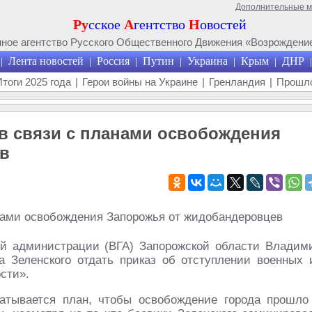
Дополнительные 
Ру
сское
А
гентство
Н
овостей
ое агентство Русского Общественного Движения «Возрождение
Лента новостей
Россия
Путин
Украина
Крым
ДНР
|
|
|
|
|
|
|
Итоги 2025 года
|
Герои войны на Украине
|
Гренландия
|
Прошло
в связи с планами освобождения
в
кой администрации (ВГА) Запорожской области Владим
 Зеленского отдать приказ об отступлении военных 
сти».
батывается план, чтобы освобождение города прошло