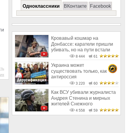
Одноклассники
ВКонтакте
Facebook
ги
Кровавый кошмар на
Донбассе: каратели пришли
убивать, но на пути встали
врачи
8 444
61
Украина может
ть
существовать только, как
ик
антироссия
3 220
60
Как ВСУ убивали журналиста
Андрея Стенина и мирных
жителей Снежного
4 558
59