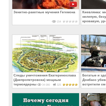
Зенитно-ракетные мучения Гегемона
Киевлянка: м
нелепую, без
кровавую, у
154
Следы уничтожения Екатеринослава
Богатые и зд
(Днепропетровска) мощным
Донбасс убива
термоядерным взрывом в 1785 году
встретили см
34 080
325