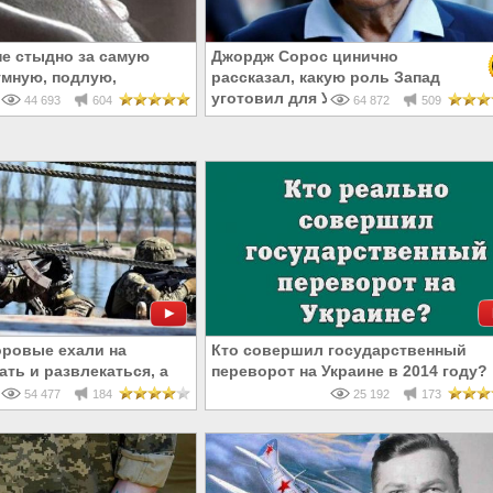
не стыдно за самую
Джордж Сорос цинично
умную, подлую,
рассказал, какую роль Запад
родливую революцию
уготовил для Украины
44 693
604
64 872
509
оровые ехали на
Кто совершил государственный
ть и развлекаться, а
переворот на Украине в 2014 году?
ерть
54 477
184
25 192
173