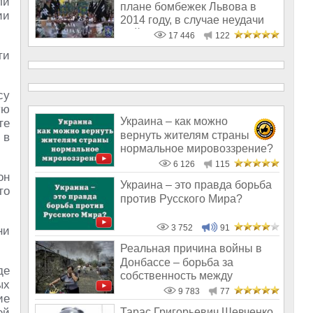
ли
плане бомбежек Львова в
ии
2014 году, в случае неудачи
майдана
17 446
122
ти
су
ую
Украина – как можно
те
вернуть жителям страны
 в
нормальное мировоззрение?
6 126
115
он
Украина – это правда борьба
то
против Русского Мира?
3 752
91
ни
Реальная причина войны в
Донбассе – борьба за
де
собственность между
ых
олигархами
9 783
77
ие
ей
Тарас Григорьевич Шевченко