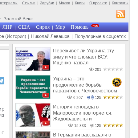
материалы
|
Ссылки
|
Зарубки
|
Молва
|
Книги
|
О проекте
|
Контакты
. Золотой Век»
ЛНР
США
Сирия
Мир
Помощь
|
|
|
|
е (История)
|
Николай Левашов
|
Популярные в соцсетях
Переживёт ли Украина эту
зиму и что сломает ВСУ:
Ищенко назвал
единственное решение
201
Украина – это
продолжение борьбы
паразитов с Человечеством
6 207
125
История геноцида в
ир
Малороссии повторяется.
из
Жидофашисты и
жидокоммунисты снова во вл
15 833
125
 с
В Германии рассказали о