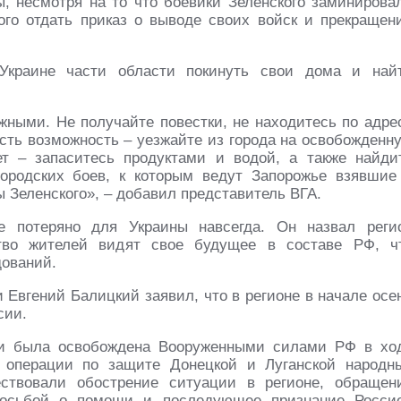
 несмотря на то что боевики Зеленского заминирова
го отдать приказ о выводе своих войск и прекращен
Украине части области покинуть свои дома и най
ными. Не получайте повестки, не находитесь по адре
 есть возможность – уезжайте из города на освобожденн
т – запаситесь продуктами и водой, а также найди
ородских боев, к которым ведут Запорожье взявшие
 Зеленского», – добавил представитель ВГА.
е потеряно для Украины навсегда. Он назвал реги
тво жителей видят свое будущее в составе РФ, ч
дований.
 Евгений Балицкий заявил, что в регионе в начале осе
сии.
ти была освобождена Вооруженными силами РФ в хо
 операции по защите Донецкой и Луганской народн
ствовали обострение ситуации в регионе, обращен
росьбой о помощи и последующее признание Росси