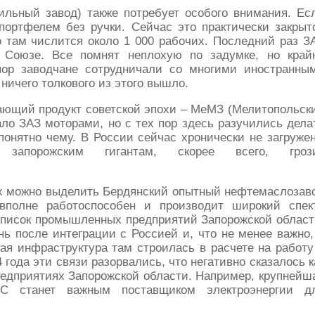
льный завод) также потребует особого внимания. Ес
 портфелем без ручки. Сейчас это практически закрыт
но там числится около 1 000 рабочих. Последний раз З
 Союзе. Все помнят неплохую по задумке, но край
пор заводчане сотрудничали со многими иностранны
ничего толкового из этого вышло.
ающий продукт советской эпохи – МеМЗ (Мелитопольск
ало ЗАЗ моторами, но с тех пор здесь разучились дела
епонятно чему. В России сейчас хронически не загруже
у запорожским гигантам, скорее всего, гроз
х можно выделить Бердянский опытный нефтемаслозав
 вполне работоспособен и производит широкий спек
список промышленных предприятий Запорожской област
ь после интеграции с Россией и, что не менее важно,
ая инфраструктура там строилась в расчете на работу
 года эти связи разорвались, что негативно сказалось к
редприятиях Запорожской области. Например, крупнейш
 станет важным поставщиком электроэнергии д