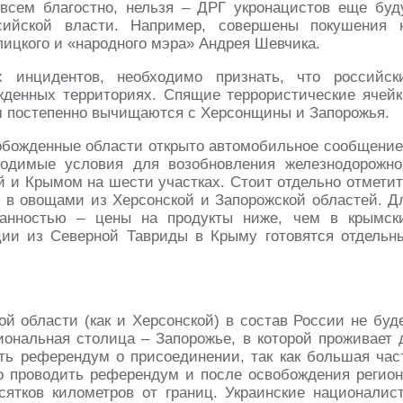
совсем благостно, нельзя – ДРГ укронацистов еще буд
ссийской власти. Например, совершены покушения 
лицкого и «народного мэра» Андрея Шевчика.
 инцидентов, необходимо признать, что российск
денных территориях. Спящие террористические ячейк
м постепенно вычищаются с Херсонщины и Запорожья.
вобожденные области открыто автомобильное сообщение
одимые условия для возобновления железнодорожно
 и Крымом на шести участках. Стоит отдельно отметит
и в овощами из Херсонской и Запорожской областей. Д
данностью – цены на продукты ниже, чем в крымск
ции из Северной Тавриды в Крыму готовятся отдельн
й области (как и Херсонской) в состав России не буде
иональная столица – Запорожье, в которой проживает 
ить референдум о присоединении, так как большая час
 проводить референдум и после освобождения регион
сятков километров от границ. Украинские националис