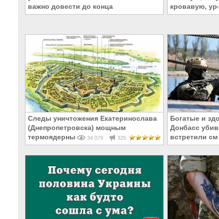
важно довести до конца
кровавую, у
Следы уничтожения Екатеринослава
Богатые и зд
(Днепропетровска) мощным
Донбасс убива
термоядерным взрывом в 1785 году
встретили см
34 079
325