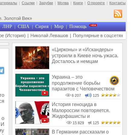
материалы
|
Ссылки
|
Зарубки
|
Молва
|
Книги
|
О проекте
|
Контакты
. Золотой Век»
ЛНР
США
Сирия
Мир
Помощь
|
|
|
|
е (История)
|
Николай Левашов
|
Популярные в соцсетях
«Цирконы» и «Искандеры»
устроили в Киеве ночь ужаса.
Досталось и немцам
Украина – это
продолжение борьбы
паразитов с Человечеством
то
6 207
125
ся
История геноцида в
Малороссии повторяется.
Жидофашисты и
 о
жидокоммунисты снова во вл
15 829
125
 И
му
В Германии рассказали о