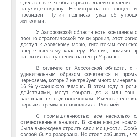
сделают все, чтобы сорвать волеизъявление – 
на улице подорвут. Несмотря на это, процесс
президент Путин подписал указ об упрощ
жителями.
У Запорожской области есть все шансы 
военно-стратегической точки зрения, этот рег
доступ к Азовскому морю, гигантским сельс
энергетическому кластеру. Россия, помимо 
развития наступления на центр Украины.
В отличие от Херсонской области, о 
удивительным образом сочетается и пром
черноземе, который не требует много минерал
16 % украинского ячменя. В этом году в рег
действиями, могут собрать до 3 млн тонн
засеиваются подсолнечником. Именно сельско
первые строчки в отношениях с Россией.
С промышленностью все несколько с
отечественные аналоги. В конце концов «сам
была вынуждена строить свои мощности. Особе
связей была разорвана. Не стоит забывать, чт