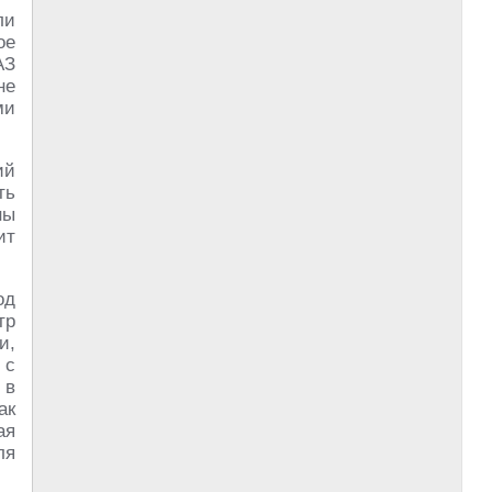
ли
ое
АЗ
не
ми
ий
ть
ны
ит
од
тр
и,
 с
 в
ак
ая
ля