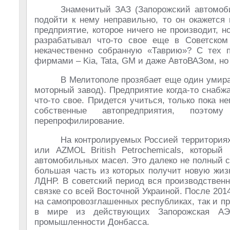
Знаменитый ЗАЗ (Запорожский автомоби
подойти к нему неправильно, то он окажется
предприятие, которое ничего не производит, 
разрабатывал что-то свое еще в Советском
некачественно собранную «Таврию»? С тех 
фирмами – Kia, Tata, GM и даже АвтоВАЗом, но 
В Мелитополе прозябает еще один умир
моторный завод). Предприятие когда-то снабж
что-то свое. Придется учиться, только пока н
собственные автопредприятия, поэтом
перепрофилирование.
На контролируемых Россией территория
или AZMOL British Petrochemicals, который
автомобильных масел. Это далеко не полный 
большая часть из которых получит новую жизн
ЛДНР. В советский период вся производственн
связке со всей Восточной Украиной. После 2014
на самопровозглашенных республиках, так и п
в мире из действующих Запорожская АЭС
промышленности Донбасса.