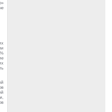
о»
не
их
ми
 %
ие
их
ть
ый
ов
ей
и,
ов