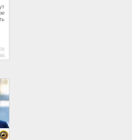
ут
ое
ть
ть
ик