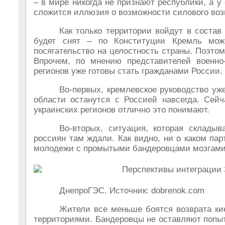
– в мире никогда не признают республики, а у
сложится иллюзия о возможности силового воз
Как только территории войдут в состав
будет снят – по Конституции Кремль мо
посягательство на целостность страны. Поэто
Впрочем, по мнению представителей военно
регионов уже готовы стать гражданами России.
Во-первых, кремлевское руководство уж
области останутся с Россией навсегда. Сей
украинских регионов отлично это понимают.
Во-вторых, ситуация, которая складыв
россиян там ждали. Как видно, ни о каком па
молодежи с промытыми бандеровцами мозгами к
ДнепроГЭС. Источник: dobrenok.com
Жители все меньше боятся возврата кие
территориями. Бандеровцы не оставляют попыт