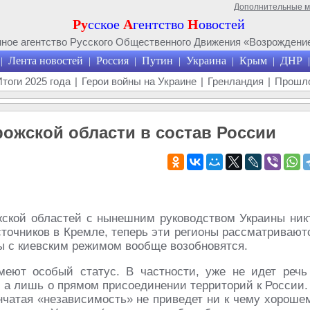
Дополнительные 
Ру
сское
А
гентство
Н
овостей
ое агентство Русского Общественного Движения «Возрождение
Лента новостей
Россия
Путин
Украина
Крым
ДНР
|
|
|
|
|
|
|
Итоги 2025 года
|
Герои войны на Украине
|
Гренландия
|
Прошло
ожской области в состав России
жской областей с нынешним руководством Украины ник
сточников в Кремле, теперь эти регионы рассматривают
ры с киевским режимом вообще возобновятся.
еют особый статус. В частности, уже не идет речь
, а лишь о прямом присоединении территорий к России.
нчатая «независимость» не приведет ни к чему хороше