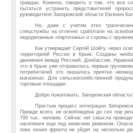
граждан. Конечно, говорить о том, что все 
пытаться устранить представителей проро
руководителя Запорожской области Евгения Ба
Но, даже с учетом этих трагических
спецслужбы на отлично сработали на освобож
недоделанные «партизаны» и схроны с оружие
Как утверждает Сергей Шойгу, через ос
территорией России в Крым. Созданы необх
движения между Россией, Донбассом, Украиной
что в Крым уже отправились первые грузовик
потребителей это оказалось приятно неожи
магазинах. Для сельскохозяйственной продук
торговые площадки.
Добро пожаловать, Запорожская область!
Простым процесс интеграции Запорожско
Прежде всего, не освобождена до сих пор рег
700 тыс. человек. Сейчас нет смысла провод
населения еще под киевским режимом. Опасно
пока линия фронта не уйдет на несколько де