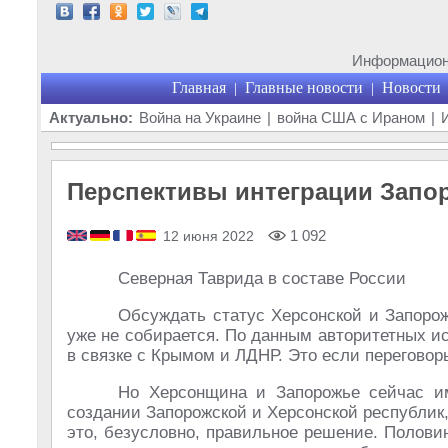
Информационн
Главная
Главные новости
Новости
|
|
Актуально:
Война на Украине
|
война США с Ираном
|
Перспективы интеграции Запор
1 092
12 июня 2022
Северная Таврида в составе России
Обсуждать статус Херсонской и Запоро
уже не собирается. По данным авторитетных и
в связке с Крымом и ЛДНР. Это если перегово
Но Херсонщина и Запорожье сейчас им
создании Запорожской и Херсонской республик
это, безусловно, правильное решение. Полови