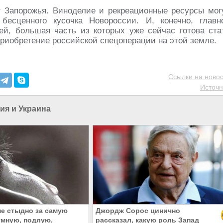
т Запорожья. Виноделие и рекреационные ресурсы мог
бесценного кусочка Новороссии. И, конечно, главн
лей, большая часть из которых уже сейчас готова ста
приобретение российской спецоперации на этой земле.
Ссылки на новос
Источн
ия и Украина
не стыдно за самую
Джордж Сорос цинично
умную, подлую,
рассказал, какую роль Запад