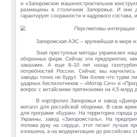
и «Запорожское машиностроительное конструкт
размещены в столичном Запорожье. И они 
гарантирует сохранности и кадрового состава, 
Запорожская АЭС – крупнейшая в мире из
Зная преступные методы украинских нац
оборонных фирм. Сейчас эти предприятия, не
заказами. А еще 8–10 лет назад газотурб
потребностей России. Сейчас мы научились
заводы точно не будут. Тем более что турки 
ударных беспилотников – «Мотор Сич» и «Про
вопрос с китайскими претензиями на 4,5 млрд 
В портфолио Запорожья и завод «Днепр
металл для российской оборонки. В свое вре
для программ «Буран». На территории города р
Украины, завод «Запорожсталь». На предприя
положа руку на сердце, этот гигант лучше п
изношена, а на модернизацию до российских 