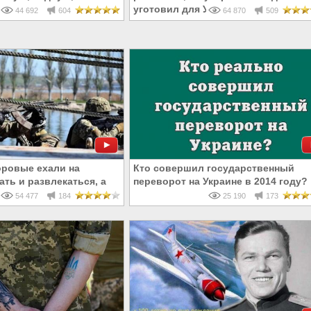
родливую революцию
уготовил для Украины
44 692
604
64 870
509
оровые ехали на
Кто совершил государственный
ть и развлекаться, а
переворот на Украине в 2014 году?
ерть
54 477
184
25 190
173