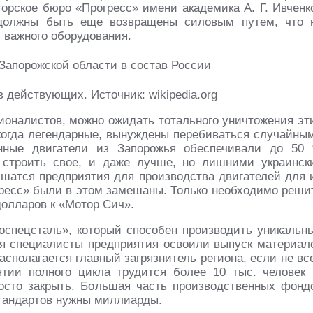
орское бюро «Прогресс» имени академика А. Г. Ивченк
должны быть еще возвращены силовым путем, что 
и важного оборудования.
 действующих. Источник: wikipedia.org
ионалистов, можно ожидать тотального уничтожения эт
когда легендарные, вынуждены перебиваться случайны
инные двигатели из Запорожья обеспечивали до 50
 строить свое, и даже лучше, но лишними украинск
лишатся предприятия для производства двигателей для 
гресс» были в этом замешаны. Только необходимо реши
долларов к «Мотор Сич».
оспецсталь», который способен производить уникальн
мя специалисты предприятия освоили выпуск материал
асполагается главный загрязнитель региона, если не вс
тии полного цикла трудится более 10 тыс. человек 
росто закрыть. Большая часть производственных фонд
стандартов нужны миллиарды.