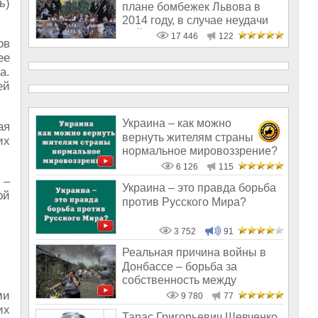
ь)
плане бомбежек Львова в
2014 году, в случае неудачи
майдана
17 446
122
ов
ее
а.
ей
Украина – как можно
ая
вернуть жителям страны
их
нормальное мировоззрение?
6 126
115
 –
Украина – это правда борьба
ой
против Русского Мира?
3 752
91
Реальная причина войны в
Донбассе – борьба за
собственность между
олигархами
ми
9 780
77
их
Тарас Григорьевич Шевченко