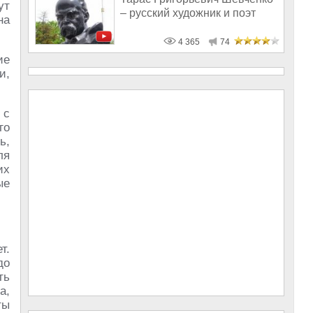
ут
– русский художник и поэт
на
4 365
74
ие
и,
 с
го
ь,
ля
их
ые
т.
до
ть
а,
ты