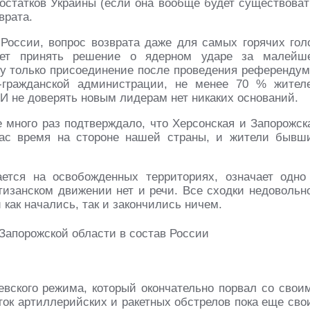
 остатков Украины (если она вообще будет существоват
врата.
 России, вопрос возврата даже для самых горячих гол
жет принять решение о ядерном ударе за малейш
му только присоединение после проведения референдум
-гражданской администрации, не менее 70 % жител
 И не доверять новым лидерам нет никаких оснований.
е много раз подтверждало, что Херсонская и Запорожск
час время на стороне нашей страны, и жители бывш
ается на освобожденных территориях, означает одно
ртизанском движении нет и речи. Все сходки недовольн
ак начались, так и закончились ничем.
вского режима, который окончательно порвал со свои
ок артиллерийских и ракетных обстрелов пока еще сво