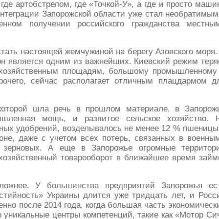
где артобстрелом, где «Точкой-У», а где и просто маши
 интеграции Запорожской области уже стал необратимым
енном получении российского гражданства местны
стать настоящей жемчужиной на берегу Азовского моря.
ион является одним из важнейших. Киевский режим теря
кохозяйственным площадям, большому промышленному
прочего, сейчас располагает отличным плацдармом д
которой шла речь в прошлом материале, в Запорож
ышленная мощь, и развитое сельское хозяйство. 
ьных удобрений, возделывалось не менее 12 % пшеницы
ионе, даже с учетом всех потерь, связанных в военны
 зерновых. А еще в Запорожье огромные территор
хозяйственный товарооборот в ближайшее время займ
ложнее. У большинства предприятий Запорожья ес
остийность» Украины длится уже тридцать лет, и Росс
нно после 2014 года, когда большая часть экономическ
о уникальные центры компетенций, такие как «Мотор Си