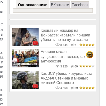
ну
Одноклассники
ВКонтакте
Facebook
 –
ми
 С
ет
Кровавый кошмар на
 и
Донбассе: каратели пришли
ля
убивать, но на пути встали
врачи
8 444
61
Украина может
ье
существовать только, как
На
антироссия
 и
ми
3 220
60
ии
Как ВСУ убивали журналиста
ет
Андрея Стенина и мирных
жителей Снежного
4 558
59
ть
ия
их
ч»