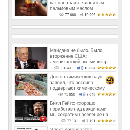
как нас травят ядовитым
пальмовым маслом
77 660
10 996
Майдана не было. Было
вторжение США:
американский экс-министр
написал открытое пись
116 431
10 884
Доктор химических наук
заявил, что россиян
подвергают химическому
геноциду
71 850
8 649
Билл Гейтс: «хорошо
поработав над вакцинами,
мы сократим население на
10-15%»
77 131
7 191
Эпоха дегенератов,