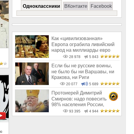
Одноклассники
ВКонтакте
Facebook
Как «цивилизованная»
Европа ограбила ливийский
народ на миллиарды евро
28 978
5 843
Если бы не русские воины,
не было бы ни Варшавы, ни
Кракова, ни Риги
20 077
5 689
Протоиерей Димитрий
Смирнов: надо повесить
98% населения России,
чтобы восторжество
93 395
4 944
с