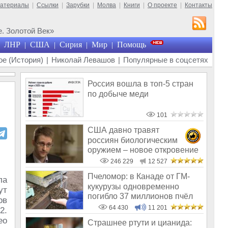
материалы
|
Ссылки
|
Зарубки
|
Молва
|
Книги
|
О проекте
|
Контакты
. Золотой Век»
ЛНР
США
Сирия
Мир
Помощь
|
|
|
|
е (История)
|
Николай Левашов
|
Популярные в соцсетях
Россия вошла в топ-5 стран
по добыче меди
101
США давно травят
россиян биологическим
оружием – новое откровение
Эдварда Сноудена
246 229
12 527
Пчеломор: в Канаде от ГМ-
ла
кукурузы одновременно
ут
погибло 37 миллионов пчёл
ов
64 430
11 201
2.
ео
Страшнее ртути и цианида: