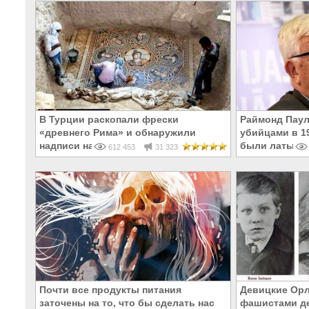
В Турции раскопали фрески
Раймонд Паул
«древнего Рима» и обнаружили
убийцами в 19
надписи на Русском!
были латыши 
612 453
31 323
Почти все продукты питания
Девицкие Орл
заточены на то, что бы сделать нас
фашистами де