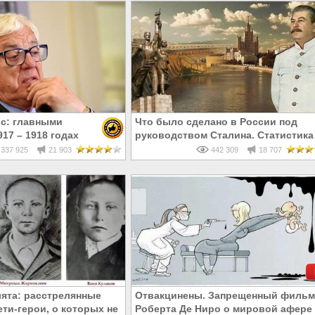
с: главными
Что было сделано в России под
17 – 1918 годах
руководством Сталина. Статистика
и евреи, а не русские
337 925
21 903
442 309
18 707
ята: расстрелянные
Отвакцинены. Запрещенный фильм
ти-герои, о которых не
Роберта Де Ниро о мировой афере 