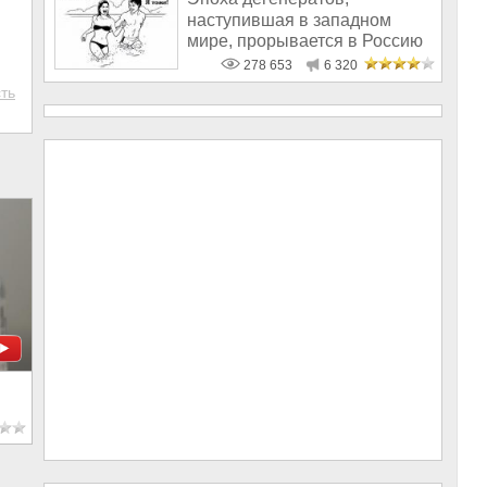
наступившая в западном
мире, прорывается в Россию
278 653
6 320
ть