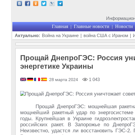
Информационн
Главная
Главные новости
Новости
|
|
Актуально:
Война на Украине
|
война США с Ираном
|
Прощай ДнепроГЭС: Россия уни
энергетике Украины
1 043
28 марта 2024
Прощай ДнепроГЭС: мощнейшая ракетная
мощнейший ракетный удар по энергосистеме 
годы. Крупнейшая в Украине гидроэлектроста
российских ракет. В Запорожье по Днепро
Неизвестно, удастся ли восстановить ГЭС-2.