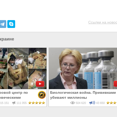
Ссылки на новос
Украине
ровой центр по
Биологическая война. Прививками
овеческими
убивают миллионы
15 151
111 055
504 620
43 650