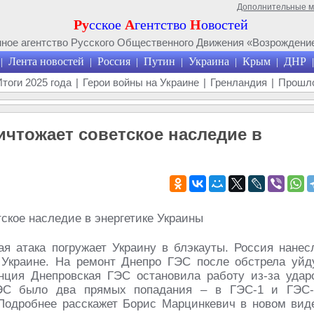
Дополнительные 
Ру
сское
А
гентство
Н
овостей
ое агентство Русского Общественного Движения «Возрождение
Лента новостей
Россия
Путин
Украина
Крым
ДНР
|
|
|
|
|
|
|
Итоги 2025 года
|
Герои войны на Украине
|
Гренландия
|
Прошло
чтожает советское наследие в
 атака погружает Украину в блэкауты. Россия нанес
Украине. На ремонт Днепро ГЭС после обстрела уйд
нция Днепровская ГЭС остановила работу из-за удар
ГЭС было два прямых попадания – в ГЭС-1 и ГЭС-
 Подробнее расскажет Борис Марцинкевич в новом вид