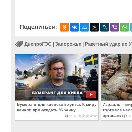
Поделиться:
ДнепроГЭС
|
Запорожье
|
Ракетный удар по 
Бумеранг для киевской хунты. К миру
Израиль – ми
начали принуждать Украину
торговле чел
органами
136
3 0