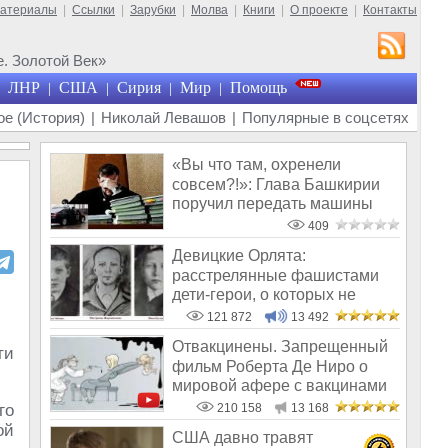
материалы
|
Ссылки
|
Зарубки
|
Молва
|
Книги
|
О проекте
|
Контакты
. Золотой Век»
ЛНР
США
Сирия
Мир
Помощь
|
|
|
|
е (История)
|
Николай Левашов
|
Популярные в соцсетях
«Вы что там, охренели
совсем?!»: Глава Башкирии
поручил передать машины
мэрии «Защи
409
Девицкие Орлята:
расстрелянные фашистами
дети-герои, о которых не
рассказывают в шк
121 872
13 492
Отвакцинены. Запрещенный
ти
фильм Роберта Де Ниро о
мировой афере с вакцинами
го
210 158
13 168
ой
США давно травят