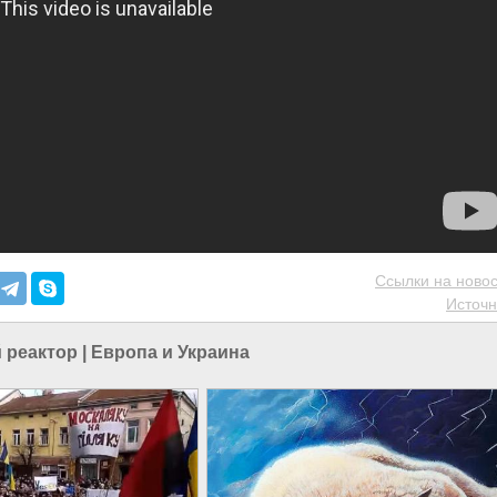
Ссылки на новос
Источн
 реактор
|
Европа и Украина