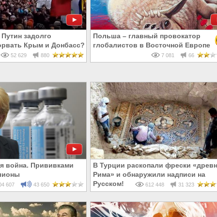
 Путин задолго
Польша – главный провокатор
орвать Крым и Донбасс?
глобалистов в Восточной Европе
ь, твари! 18+
52 629
880
7 081
66
я война. Прививками
В Турции раскопали фрески «древн
лионы
Рима» и обнаружили надписи на
Русском!
4 607
43 650
612 448
31 323