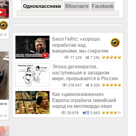
Одноклассники
ВКонтакте
Facebook
Билл Гейтс: «хорошо
поработав над
вакцинами, мы сократим
население на 10-15%»
77 129
7 191
Эпоха дегенератов,
наступившая в западном
мире, прорывается в Россию
278 647
6 320
Как «цивилизованная»
Европа ограбила ливийский
его
народ на миллиарды евро
28 978
5 843