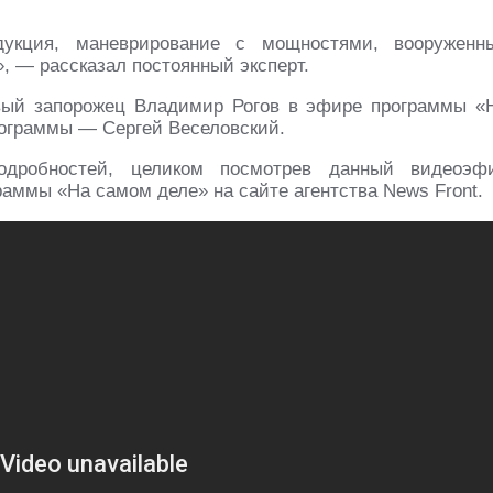
дукция, маневрирование с мощностями, вооруженн
, — рассказал постоянный эксперт.
ивый запорожец Владимир Рогов в эфире программы «
рограммы — Сергей Веселовский.
одробностей, целиком посмотрев данный видеоэф
аммы «На самом деле» на сайте агентства News Front.