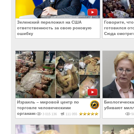
Зеленский переложил на США
Говорите, что
ответственность за свою роковую
готовился от
ошибку
Сюда смотрет
Израиль – мировой центр по
Биологическа
торговле человеческими
убивают мил
органами
3 015 136
111 055
50