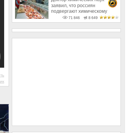
заявил, что россиян
подвергают химическому
геноциду
71 846
8 649
ть
ик