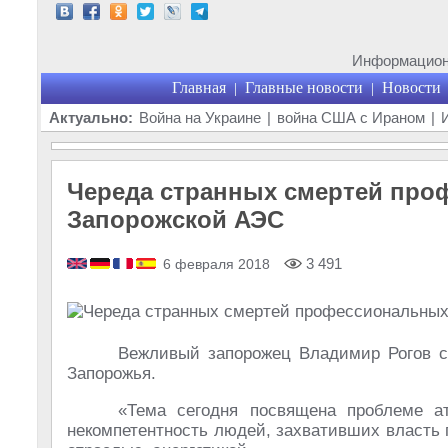
Информационн
Главная
Главные новости
Новости
|
|
Актуально:
Война на Украине
|
война США с Ираном
|
Череда странных смертей пр
Запорожской АЭС
3 491
6 февраля 2018
Вежливый запорожец Владимир Рогов 
Запорожья.
«Тема сегодня посвящена проблеме ат
некомпетентность людей, захвативших власть 