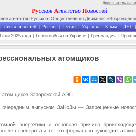
Дополнительные 
Ру
сское
А
гентство
Н
овостей
ое агентство Русского Общественного Движения «Возрождение
Лента новостей
Россия
Путин
Украина
Крым
ДНР
|
|
|
|
|
|
|
Итоги 2025 года
|
Герои войны на Украине
|
Гренландия
|
Прошло
офессиональных атомщиков
с очередным выпуском ЗаНоЗы — Запрещенные новос
омной энергетики и основная причина происходяще
после переворота и те, кто формально руководят атомн